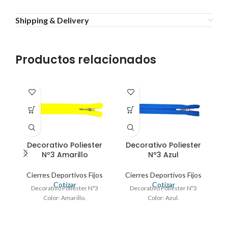
Shipping & Delivery
Productos relacionados
Decorativo Poliester
Decorativo Poliester
Nº3 Amarillo
Nº3 Azul
Cierres Deportivos Fijos
Cierres Deportivos Fijos
C
Cotizar
Cotizar
Decorativo Poliester Nº3
Decorativo Poliester Nº3
Color: Amarillo.
Color: Azul.