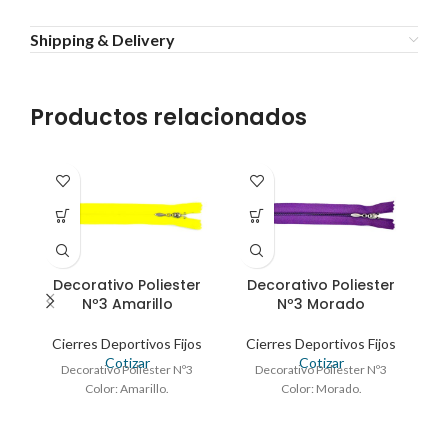
Shipping & Delivery
Productos relacionados
Decorativo Poliester
Decorativo Poliester
Nº3 Amarillo
Nº3 Morado
Cierres Deportivos Fijos
Cierres Deportivos Fijos
C
Cotizar
Cotizar
Decorativo Poliester Nº3
Decorativo Poliester Nº3
Color: Amarillo.
Color: Morado.