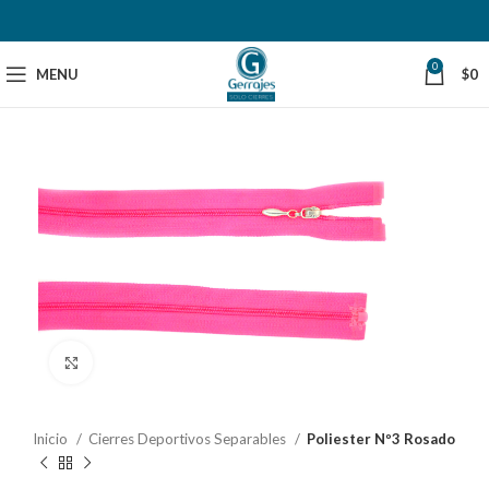
0
MENU
$
0
Click to enlarge
Inicio
Cierres Deportivos Separables
Poliester Nº3 Rosado