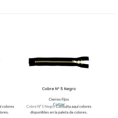
Cobre Nº 5 Negro
Cierres Fijos
Cotizar
í colores
Cobre Nº 5 Negro
Consulta aquí colores
Cobr
lores.
disponibles en la paleta de colores.
color