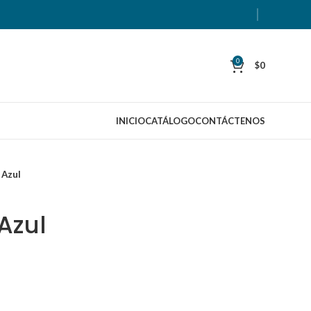
0
$
0
INICIO
CATÁLOGO
CONTÁCTENOS
 Azul
 Azul