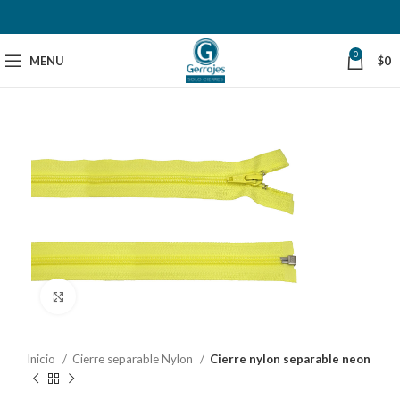
0
MENU
$
0
Click to enlarge
Inicio
Cierre separable Nylon
Cierre nylon separable neon