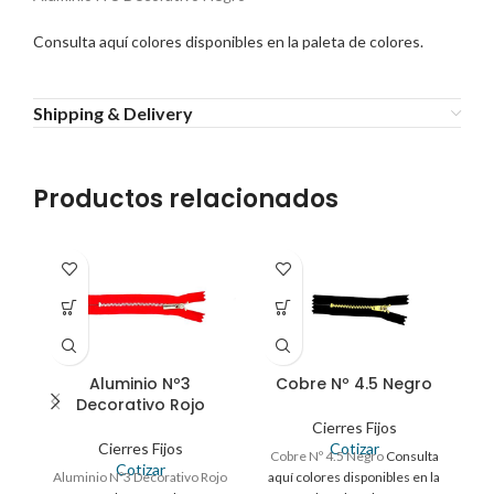
Consulta aquí colores disponibles en la paleta de colores.
Shipping & Delivery
Productos relacionados
Aluminio Nº3
Cobre Nº 4.5 Negro
Decorativo Rojo
Cierres Fijos
Cierres Fijos
Cotizar
Cobre Nº 4.5 Negro
Consulta
C
Cotizar
Aluminio Nº3 Decorativo Rojo
aquí colores disponibles en la
aq