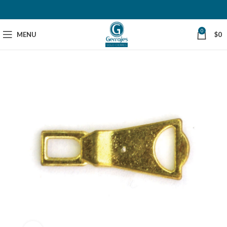
0
MENU
$
0